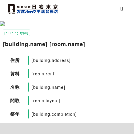
[building.type]
[building.name] [room.name]
住所
[building.address]
賃料
[room.rent]
名称
[building.name]
間取
[room.layout]
築年
[building.completion]