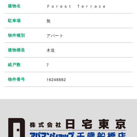
建物名
Ｆｏｒｅｓｔ Ｔｅｒｒａｃｅ
駐車場
無
物件種別
アパート
建物構造
木造
総戸数
7
物件番号
16248882