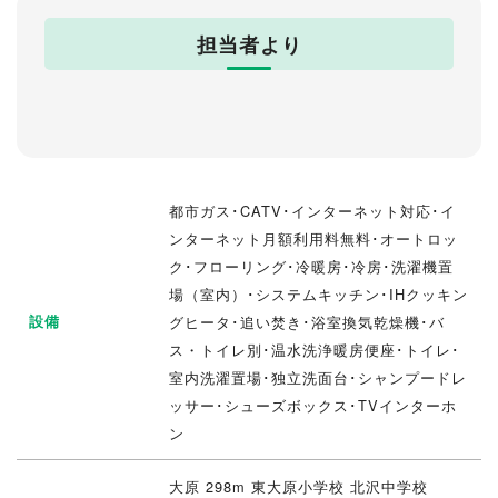
担当者より
都市ガス･CATV･インターネット対応･イ
ンターネット月額利用料無料･オートロッ
ク･フローリング･冷暖房･冷房･洗濯機置
場（室内）･システムキッチン･IHクッキン
設備
グヒータ･追い焚き･浴室換気乾燥機･バ
ス・トイレ別･温水洗浄暖房便座･トイレ･
室内洗濯置場･独立洗面台･シャンプードレ
ッサー･シューズボックス･TVインターホ
ン
大原 298m 東大原小学校 北沢中学校