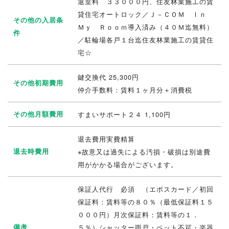
退室料 ３３０００円、住友林業施工の賃
貸住宅オートロック／Ｊ－ＣＯＭ Ｉｎ
その他の入居条
Ｍｙ Ｒｏｏｍ導入済み（４０Ｍ迄無料）
件
／駐輪場各戸１台迄住友林業施工の賃貸住
宅☆
鍵交換代 25,300円
その他初期費用
仲介手数料：賃料１ヶ月分＋消費税
その他月額費用
すまいサポート２４ 1,100円
退去費用実費精算
退去時費用
※故意又は過失による汚損・破損は別途費
用がかかる場合がございます。
保証人代行 必須 （エポスカード／初回
保証料：賃料等の８０％（最低保証料１５
０００円）月次保証料：賃料等の１．
備考
５％）シャッター雨戸・ペット不可・楽器