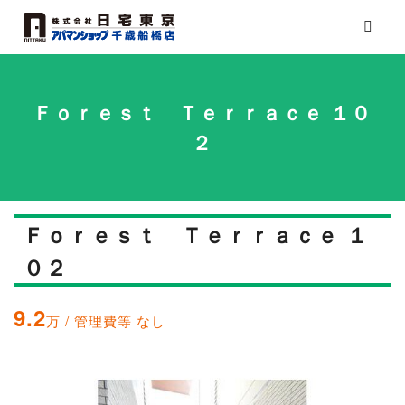
Ｆｏｒｅｓｔ Ｔｅｒｒａｃｅ １０
２
Ｆｏｒｅｓｔ Ｔｅｒｒａｃｅ １
０２
9.2
万 / 管理費等 なし