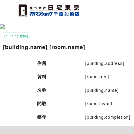
[building.type]
[building.name] [room.name]
住所
[building.address]
賃料
[room.rent]
名称
[building.name]
間取
[room.layout]
築年
[building.completion]