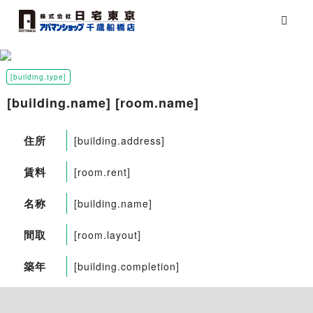
[building.type]
[building.name] [room.name]
住所
[building.address]
賃料
[room.rent]
名称
[building.name]
間取
[room.layout]
築年
[building.completion]