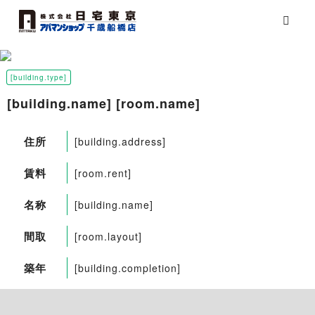
[building.type]
[building.name] [room.name]
住所
[building.address]
賃料
[room.rent]
名称
[building.name]
間取
[room.layout]
築年
[building.completion]