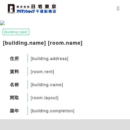
[building.type]
[building.name] [room.name]
住所
[building.address]
賃料
[room.rent]
名称
[building.name]
間取
[room.layout]
築年
[building.completion]