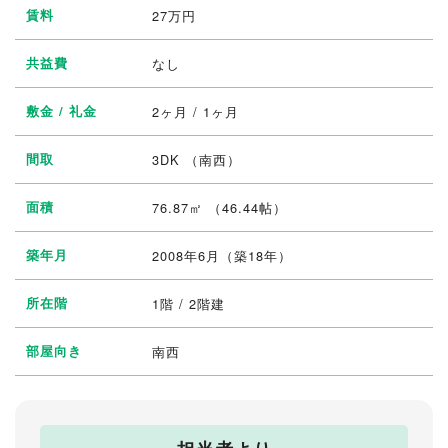
賃料
27
万円
共益費
なし
敷金 / 礼金
2ヶ月 / 1ヶ月
間取
3DK
（南西）
面積
76.87㎡ （46.44帖）
築年月
2008年6月（築18年）
所在階
1階 / 2階建
部屋向き
南西