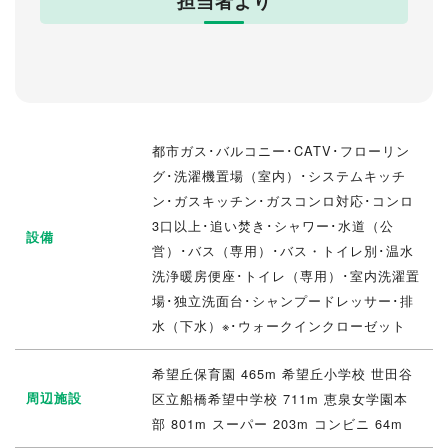
担当者より
都市ガス･バルコニー･CATV･フローリン
グ･洗濯機置場（室内）･システムキッチ
ン･ガスキッチン･ガスコンロ対応･コンロ
3口以上･追い焚き･シャワー･水道（公
設備
営）･バス（専用）･バス・トイレ別･温水
洗浄暖房便座･トイレ（専用）･室内洗濯置
場･独立洗面台･シャンプードレッサー･排
水（下水）※･ウォークインクローゼット
希望丘保育園 465m 希望丘小学校 世田谷
周辺施設
区立船橋希望中学校 711m 恵泉女学園本
部 801m スーパー 203m コンビニ 64m