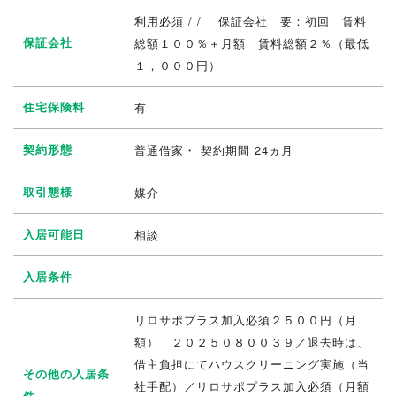
利用必須 / / 保証会社 要：初回 賃料
保証会社
総額１００％＋月額 賃料総額２％（最低
１，０００円）
住宅保険料
有
契約形態
普通借家・ 契約期間 24ヵ月
取引態様
媒介
入居可能日
相談
入居条件
リロサポプラス加入必須２５００円（月
額） ２０２５０８００３９／退去時は、
借主負担にてハウスクリーニング実施（当
その他の入居条
社手配）／リロサポプラス加入必須（月額