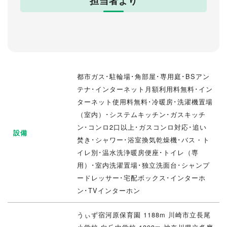
担当者より
都市ガス･駐輪場･角部屋･専用庭･BSアン
テナ･インターネット月額利用料無料･イン
ターネット使用料無料･冷暖房･洗濯機置場
（室内）･システムキッチン･ガスキッチ
ン･コンロ2口以上･ガスコンロ対応･追い
設備
焚き･シャワー･浴室換気乾燥機･バス・ト
イレ別･温水洗浄暖房便座･トイレ（専
用）･室内洗濯置場･独立洗面台･シャンプ
ードレッサー･宅配ボックス･インターホ
ン･TVインターホン
うぃず宿河原保育園 1188m 川崎市立長尾