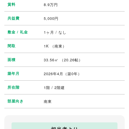
賃料
8.9
万円
共益費
5,000円
敷金 / 礼金
1ヶ月 / なし
間取
1K
（南東）
面積
33.56㎡ （20.26帖）
築年月
2026年4月（築0年）
所在階
1階 / 2階建
部屋向き
南東