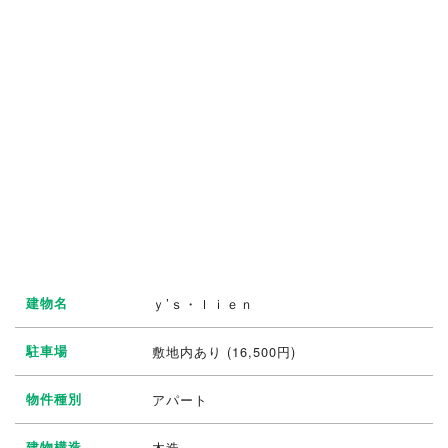
建物名
ｙ’ｓ・ｌｉｅｎ
駐車場
敷地内あり (16,500円)
物件種別
アパート
建物構造
木造