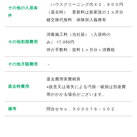
ハウスクリーニング代４２，９００円
その他の入居条
（退去時） 更新料は新家賃の１ヵ月分
件
鍵交換代無料 保険加入義務有
消毒施工料（当社扱）（入居時の
その他初期費用
み） 17,050円
仲介手数料：賃料１ヶ月分＋消費税
その他月額費用
－
退去費用実費精算
退去時費用
※故意又は過失による汚損・破損は別途費
用がかかる場合がございます。
備考
問合せＮｏ．５０００７６－１０２