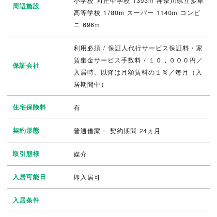
小学校 向丘中学校 1393m 神奈川県立多摩
周辺施設
高等学校 1780m スーパー 1140m コンビ
ニ 696m
利用必須 / 保証人代行サービス保証料・家
賃集金サービス手数料 / １０，０００円／
保証会社
入居時、以降は月額賃料の１％／毎月（入
居期間中）
住宅保険料
有
契約形態
普通借家・ 契約期間 24ヵ月
取引態様
媒介
入居可能日
即入居可
入居条件